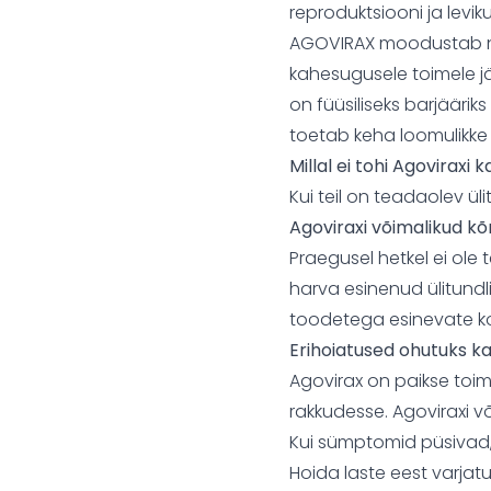
reproduktsiooni ja leviku
AGOVIRAX moodustab nii
kahesugusele toimele jä
on füüsiliseks barjääriks 
toetab keha loomulikke
Millal ei tohi Agoviraxi
Kui teil on teadaolev ül
Agoviraxi võimalikud k
Praegusel hetkel ei ole 
harva esinenud ülitundl
toodetega esinevate ko
Erihoiatused ohutuks k
Agovirax on paikse toi
rakkudesse. Agoviraxi v
Kui sümptomid püsivad,
Hoida laste eest varjat