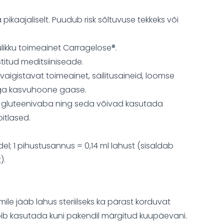
pikaajaliselt. Puudub risk sõltuvuse tekkeks või
likku toimeainet Carragelose®.
estitud meditsiiniseade.
vaigistavat toimeainet, säilitusaineid, loomse
ega kasvuhoone gaase.
ja gluteenivaba ning seda võivad kasutada
itlased.
el; 1 pihustusannus = 0,14 ml lahust (sisaldab
).
eemile jääb lahus steriilseks ka pärast korduvat
õib kasutada kuni pakendil märgitud kuupäevani.