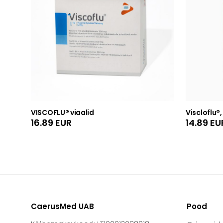
VISCOFLU® viaalid
Viscloflu®,
16.89
EUR
14.89
EU
CaerusMed UAB
Pood