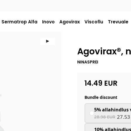
Sermatrop Alfa
Inovo
Agovirax
Viscoflu
Trevuale
Agovirax®, 
NINASPREI
14.49
EUR
Bundle discount
5% allahindlus 
27.53
28.98 EUR
10% allahindlus