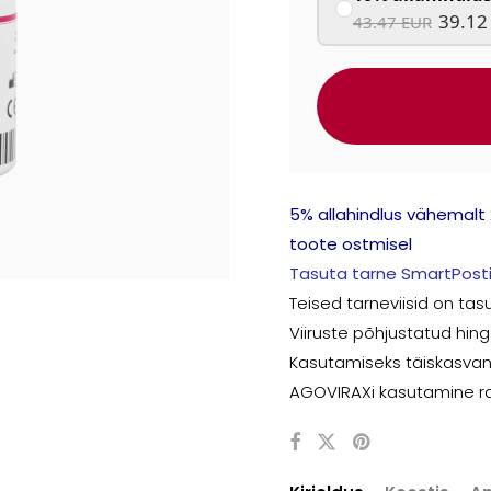
39.12
43.47 EUR
5% allahindlus vähemalt 
toote ostmisel
Tasuta tarne SmartPosti
Teised tarneviisid on tas
Viiruste põhjustatud hin
Kasutamiseks täiskasvanut
AGOVIRAXi kasutamine ras