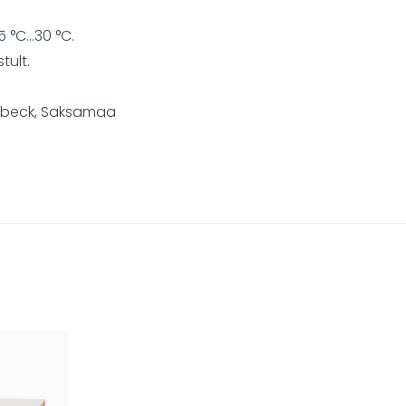
5 °C…30 °C.
tult.
übeck, Saksamaa