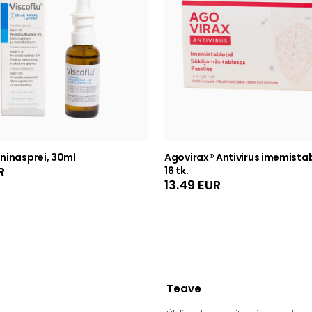
 ninasprei, 30ml
Agovirax® Antivirus imemistab
R
16 tk.
13.49
EUR
Teave