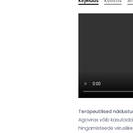
Kirjeldus
Koostis
An
Terapeutilised näidust
Agovirax võib kasutada 
hingamisteede viiruslike