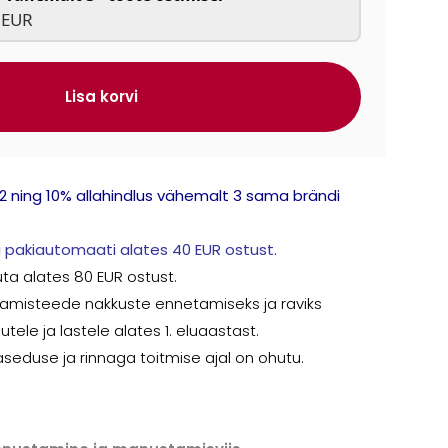
 EUR
Lisa korvi
2 ning 10% allahindlus vähemalt 3 sama brändi
 pakiautomaati alates 40 EUR ostust.
uta alates 80 EUR ostust.
gamisteede nakkuste ennetamiseks ja raviks
ele ja lastele alates 1. eluaastast.
eduse ja rinnaga toitmise ajal on ohutu.