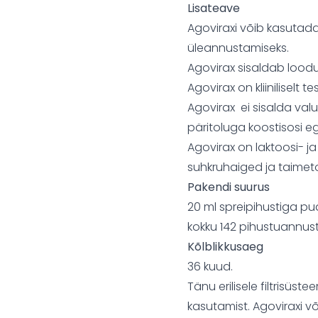
Lisateave
Agoviraxi võib kasutada 
üleannustamiseks.
Agovirax sisaldab loodu
Agovirax on kliiniliselt t
Agovirax ei sisalda valu
päritoluga koostisosi 
Agovirax on laktoosi- 
suhkruhaiged ja taimeto
Pakendi suurus
20 ml spreipihustiga pud
kokku 142 pihustuannust
Kõlblikkusaeg
36 kuud.
Tänu erilisele filtrisüst
kasutamist. Agoviraxi v