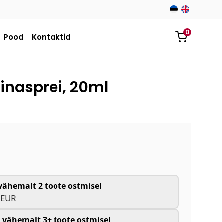
0
Pood
Kontaktid
ninasprei, 20ml
vähemalt 2 toote ostmisel
 EUR
 vähemalt 3+ toote ostmisel