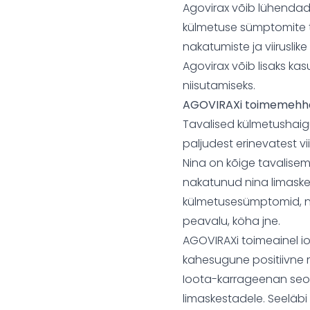
Agovirax võib lühendad
külmetuse sümptomite 
nakatumiste ja viirusli
Agovirax võib lisaks ka
niisutamiseks.
AGOVIRAXi toimemehh
Tavalised külmetushaig
paljudest erinevatest vi
Nina on kõige tavalisem 
nakatunud nina limaskes
külmetusesümptomid, nag
peavalu, köha jne.
AGOVIRAXi toimeainel i
kahesugune positiivne m
Ioota-karrageenan seon
limaskestadele. Seeläb