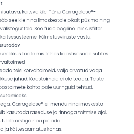
t.
sutava, kaitsva kile. Tänu Carragelose®-i
äb see kile nina limaskestale pikalt püsima ning
välisteguritele. See füsioloogiline niiskusfilter
 kaitsesüsteeme külmetusviiruste vastu.
 kasutada?
itundlikkus toote mis tahes koostisosade suhtes.
õrvaltoimed
teada teisi kõrvaltoimeid, välja arvatud väga
ikkuse juhud. Koostoimeid ei ole teada. Teiste
ostoimete kohta pole uuringuid tehtud.
asutamiseks
mega. Carragelose® ei imendu ninalimaskesta
õib kasutada raseduse ja rinnaga toitmise ajal.
 tuleb arstiga nõu pidada.
ud ja kättesaamatus kohas.