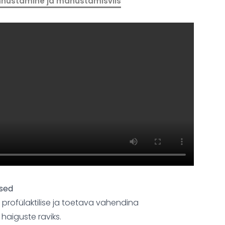
nustamine ja manustamisviis
used
profülaktilise ja toetava vahendina
 haiguste raviks.