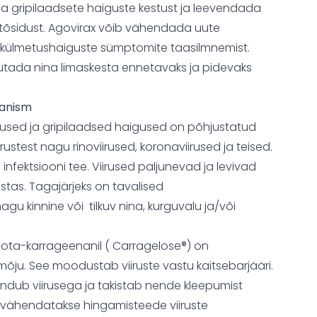
a gripilaadsete haiguste kestust ja leevendada
tõsidust. Agovirax võib vähendada uute
ke külmetushaiguste sümptomite taasilmnemist.
sutada nina limaskesta ennetavaks ja pidevaks
anism
used ja gripilaadsed haigused on põhjustatud
irustest nagu rinoviirused, koronaviirused ja teised.
infektsiooni tee. Viirused paljunevad ja levivad
tas. Tagajärjeks on tavalised
u kinnine või tilkuv nina, kurguvalu ja/või
oota-karrageenanil ( Carragelose®) on
õju. See moodustab viiruste vastu kaitsebarjääri.
dub viirusega ja takistab nende kleepumist
i vähendatakse hingamisteede viiruste