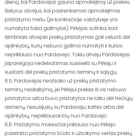
dieną, kai Pardavėjas gauna apmokėjimą už prekes,
išskyrus atvejus, kai pasirenkamas apmokėjimas
pristatymo metu (jei konkrečioje valstybėje yra
numatyta tokia galimybė). Pirkėjas sutinka, kad
išimtiniais atvejais prekių pristatymas gali vėluoti dėl
aplinkybių, kurių nebuvo galima numatyti ir kurios
nepriklauso nuo Pardavėjo. Tokiu atveju Pardavėjas
įsipareigoja nedelsdamas susisiekti su Pirkėju ir
susitarti dėl prekių pristatymo terminų ir sąlygų.
6.5. Pardavėjas neatsako už prekių pristatymo
terminų nesilaikymą, jei Pirkėjui prekės iš vis nebuvo
pristatytos arba buvo pristatytos ne laiku dėl trečiųjų
asmenų, nesusijusių su Pardavėju, kaltės arba dėl
aplinkybių, nepriklausančių nuo Pardavėjo.
6.6. Pristatymo mokesčiai priklauso nuo Pirkėjo
pasirinkto pristatymo būdo ir užsakymo vertės prekių