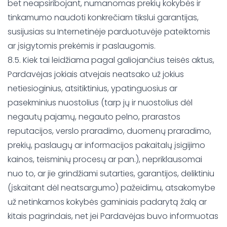
bet neapsiribojant, numanomas prekių kokybės ir
tinkamumo naudoti konkrečiam tikslui garantijas,
susijusias su Internetinėje parduotuvėje pateiktomis
ar įsigytomis prekėmis ir paslaugomis.
8.5. Kiek tai leidžiama pagal galiojančius teisės aktus,
Pardavėjas jokiais atvejais neatsako už jokius
netiesioginius, atsitiktinius, ypatinguosius ar
pasekminius nuostolius (tarp jų ir nuostolius dėl
negautų pajamų, negauto pelno, prarastos
reputacijos, verslo praradimo, duomenų praradimo,
prekių, paslaugų ar informacijos pakaitalų įsigijimo
kainos, teisminių procesų ar pan.), nepriklausomai
nuo to, ar jie grindžiami sutarties, garantijos, deliktiniu
(įskaitant dėl neatsargumo) pažeidimu, atsakomybe
už netinkamos kokybės gaminiais padarytą žalą ar
kitais pagrindais, net jei Pardavėjas buvo informuotas