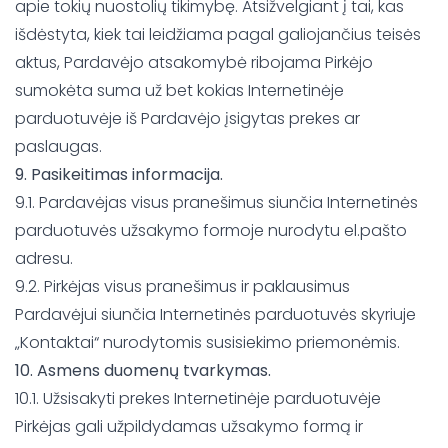
apie tokių nuostolių tikimybę. Atsižvelgiant į tai, kas
išdėstyta, kiek tai leidžiama pagal galiojančius teisės
aktus, Pardavėjo atsakomybė ribojama Pirkėjo
sumokėta suma už bet kokias Internetinėje
parduotuvėje iš Pardavėjo įsigytas prekes ar
paslaugas.
9. Pasikeitimas informacija.
9.1. Pardavėjas visus pranešimus siunčia Internetinės
parduotuvės užsakymo formoje nurodytu el.pašto
adresu.
9.2. Pirkėjas visus pranešimus ir paklausimus
Pardavėjui siunčia Internetinės parduotuvės skyriuje
„Kontaktai“ nurodytomis susisiekimo priemonėmis.
10. Asmens duomenų tvarkymas.
10.1. Užsisakyti prekes Internetinėje parduotuvėje
Pirkėjas gali užpildydamas užsakymo formą ir