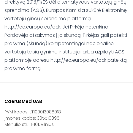
direktyvą 2013/11/ES dėl alternatyvaus vartotojų ginčų
sprendimo (AGS), Europos Komisija sukūrė Elektroninę
vartotojų ginčų sprendimo platformą
http://ec.europa.eu/odr. Jei Pirkėjo netenkina
Pardavėjo atsakymas į jo skundą, Pirkėjas gali pateikti
prašymą (skundą) kompetentingai nacionalinei
vartotojų teisių gynimo institucijai arba užpildyti AGS
platformoje adresu http://ec.europa.eu/odr pateiktą
prašymo formą.
CaerusMed UAB
PVM kodas: LT100013088018
Įmonės kodas: 305510896
Mėnulio str. 11-101, Vilnius