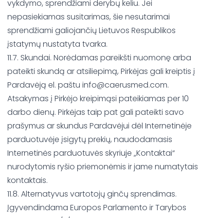
vykdymo, sprendžiami derybų keliu. Jei
nepasiekiamas susitarimas, šie nesutarimai
sprendžiami galiojančių Lietuvos Respublikos
įstatymų nustatyta tvarka.
11.7. Skundai. Norėdamas pareikšti nuomonę arba
pateikti skundą ar atsiliepimą, Pirkėjas gali kreiptis į
Pardavėją el. paštu info@caerusmed.com.
Atsakymas į Pirkėjo kreipimąsi pateikiamas per 10
darbo dienų. Pirkėjas taip pat gali pateikti savo
prašymus ar skundus Pardavėjui dėl Internetinėje
parduotuvėje įsigytų prekių, naudodamasis
Internetinės parduotuvės skyriuje „Kontaktai“
nurodytomis ryšio priemonėmis ir jame numatytais
kontaktais.
11.8. Alternatyvus vartotojų ginčų sprendimas.
Įgyvendindama Europos Parlamento ir Tarybos