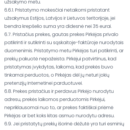
užsakymo metu.
6.6.1. Pristatymo mokesčiai netaikomi pristatant
užsakymus Estijos, Latvijos ir Lietuvos teritorijoje, jei
bendra krepšelio suma yra didesnė nei 35 eurai.
6.7. Pristačius prekes, gautas prekes Pirkėjas privalo
patikrinti ir sutikrinti su sąskaitoje-faktūroje nurodytais
duomenimis. Pristatymo metu Pirkėjas turi patikrinti, ar
prekių pakuotė nepažeista. Pirkėjui patvirtinus, kad
pristatymas įvykdytas, laikoma, kad prekės buvo
tinkamai perduotos, o Pirkėjas dėl jų neturi jokių
pretenzijų Internetinei parduotuvei.
6.8. Prekes pristačius ir perdavus Pirkėjo nurodytu
adresu, prekės laikomos perduotomis Pirkėjui,
nepriklausomai nuo to, ar prekes faktiškai priėmė
Pirkėjas ar bet koks kitas asmuo nurodytu adresu.
6.9. Jei pristatytų prekių išorinė dėžutė yra turi esminių