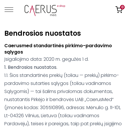
0
Bendrosios nuostatos
Caerusmed standartinės pirkimo-pardavimo
sąlygos
Įsigaliojimo data: 2020 m. gegužės 1 d.
1. Bendrosios nuostatos.
1.1. Šios standartinės prekių (toliau — prekių) pirkimo-
pardavimo sutarties sąlygos (toliau vadinamos
Sąlygomis) — tai šalims privalomas dokumentas,
nustatantis Pirkėjo ir bendrovės UAB „CaerusMed“
(įmonės kodas: 305510896, adresas: Mėnulio g. 11-101,
Lt-04326 Vilnius, Lietuva (toliau vadinamos
Pardavėju), teises ir pareigas, taip pat prekių įsigijimo