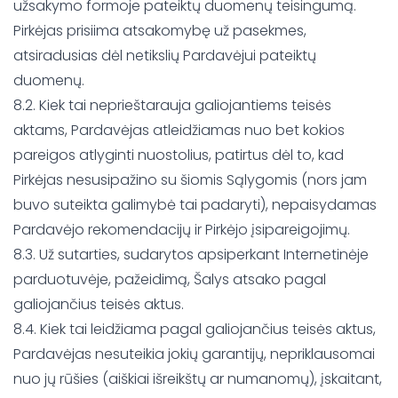
užsakymo formoje pateiktų duomenų teisingumą.
Pirkėjas prisiima atsakomybę už pasekmes,
atsiradusias dėl netikslių Pardavėjui pateiktų
duomenų.
8.2. Kiek tai neprieštarauja galiojantiems teisės
aktams, Pardavėjas atleidžiamas nuo bet kokios
pareigos atlyginti nuostolius, patirtus dėl to, kad
Pirkėjas nesusipažino su šiomis Sąlygomis (nors jam
buvo suteikta galimybė tai padaryti), nepaisydamas
Pardavėjo rekomendacijų ir Pirkėjo įsipareigojimų.
8.3. Už sutarties, sudarytos apsiperkant Internetinėje
parduotuvėje, pažeidimą, Šalys atsako pagal
galiojančius teisės aktus.
8.4. Kiek tai leidžiama pagal galiojančius teisės aktus,
Pardavėjas nesuteikia jokių garantijų, nepriklausomai
nuo jų rūšies (aiškiai išreikštų ar numanomų), įskaitant,