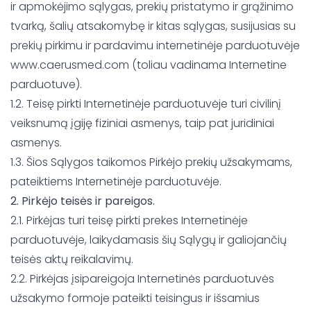
ir apmokėjimo sąlygas, prekių pristatymo ir grąžinimo
tvarką, šalių atsakomybę ir kitas sąlygas, susijusias su
prekių pirkimu ir pardavimu internetinėje parduotuvėje
www.caerusmed.com (toliau vadinama Internetine
parduotuve).
1.2. Teisę pirkti Internetinėje parduotuvėje turi civilinį
veiksnumą įgiję fiziniai asmenys, taip pat juridiniai
asmenys.
1.3. Šios Sąlygos taikomos Pirkėjo prekių užsakymams,
pateiktiems Internetinėje parduotuvėje.
2. Pirkėjo teisės ir pareigos.
2.1. Pirkėjas turi teisę pirkti prekes Internetinėje
parduotuvėje, laikydamasis šių Sąlygų ir galiojančių
teisės aktų reikalavimų.
2.2. Pirkėjas įsipareigoja Internetinės parduotuvės
užsakymo formoje pateikti teisingus ir išsamius