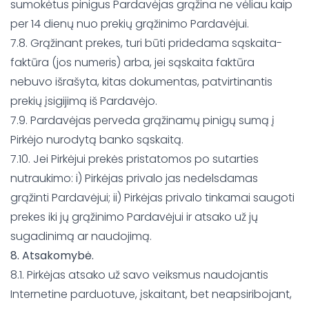
sumokėtus pinigus Pardavėjas grąžina ne vėliau kaip
per 14 dienų nuo prekių grąžinimo Pardavėjui.
7.8. Grąžinant prekes, turi būti pridedama sąskaita-
faktūra (jos numeris) arba, jei sąskaita faktūra
nebuvo išrašyta, kitas dokumentas, patvirtinantis
prekių įsigijimą iš Pardavėjo.
7.9. Pardavėjas perveda grąžinamų pinigų sumą į
Pirkėjo nurodytą banko sąskaitą.
7.10. Jei Pirkėjui prekės pristatomos po sutarties
nutraukimo: i) Pirkėjas privalo jas nedelsdamas
grąžinti Pardavėjui; ii) Pirkėjas privalo tinkamai saugoti
prekes iki jų grąžinimo Pardavėjui ir atsako už jų
sugadinimą ar naudojimą.
8. Atsakomybė.
8.1. Pirkėjas atsako už savo veiksmus naudojantis
Internetine parduotuve, įskaitant, bet neapsiribojant,