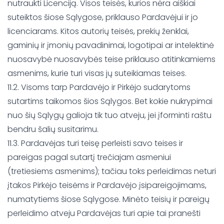
nutraukti Licenciją. Visos teisės, kurios nėra aiškiai
suteiktos šiose Sąlygose, priklauso Pardavėjui ir jo
licenciarams. Kitos autorių teisės, prekių ženklai,
gaminių ir įmonių pavadinimai, logotipai ar intelektinė
nuosavybė nuosavybės teise priklauso atitinkamiems
asmenims, kurie turi visas jų suteikiamas teises.
11.2. Visoms tarp Pardavėjo ir Pirkėjo sudarytoms
sutartims taikomos šios Sąlygos. Bet kokie nukrypimai
nuo šių Sąlygų galioja tik tuo atveju, jei įforminti raštu
bendru šalių susitarimu.
11.3. Pardavėjas turi teisę perleisti savo teises ir
pareigas pagal sutartį trečiajam asmeniui
(tretiesiems asmenims); tačiau toks perleidimas neturi
įtakos Pirkėjo teisėms ir Pardavėjo įsipareigojimams,
numatytiems šiose Sąlygose. Minėto teisių ir pareigų
perleidimo atveju Pardavėjas turi apie tai pranešti