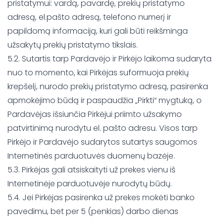
pristatymui: vardą, pavardę, prekių pristatymo
adresą, el.pašto adresą, telefono numerį ir
papildomą informaciją, kuri gali būti reikšminga
užsakytų prekių pristatymo tikslais.
5.2. Sutartis tarp Pardavėjo ir Pirkėjo laikoma sudaryta
nuo to momento, kai Pirkėjas suformuoja prekių
krepšelį, nurodo prekių pristatymo adresą, pasirenka
apmokėjimo būdą ir paspaudžia „Pirkti“ mygtuką, o
Pardavėjas išsiunčia Pirkėjui priimto užsakymo
patvirtinimą nurodytu el. pašto adresu. Visos tarp
Pirkėjo ir Pardavėjo sudarytos sutartys saugomos
Internetinės parduotuvės duomenų bazėje.
5.3. Pirkėjas gali atsiskaityti už prekes vienu iš
Internetinėje parduotuvėje nurodytų būdų.
5.4. Jei Pirkėjas pasirenka už prekes mokėti banko
pavedimu, bet per 5 (penkias) darbo dienas