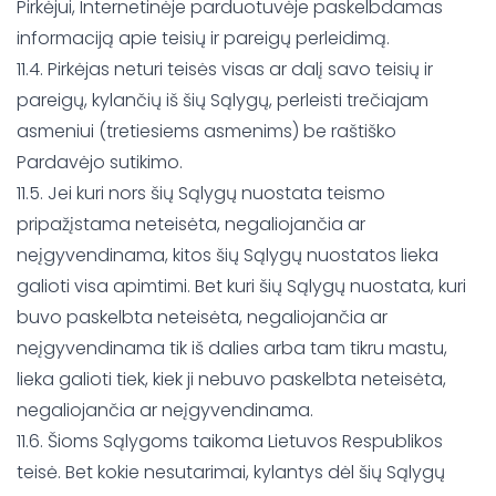
Pirkėjui, Internetinėje parduotuvėje paskelbdamas
informaciją apie teisių ir pareigų perleidimą.
11.4. Pirkėjas neturi teisės visas ar dalį savo teisių ir
pareigų, kylančių iš šių Sąlygų, perleisti trečiajam
asmeniui (tretiesiems asmenims) be raštiško
Pardavėjo sutikimo.
11.5. Jei kuri nors šių Sąlygų nuostata teismo
pripažįstama neteisėta, negaliojančia ar
neįgyvendinama, kitos šių Sąlygų nuostatos lieka
galioti visa apimtimi. Bet kuri šių Sąlygų nuostata, kuri
buvo paskelbta neteisėta, negaliojančia ar
neįgyvendinama tik iš dalies arba tam tikru mastu,
lieka galioti tiek, kiek ji nebuvo paskelbta neteisėta,
negaliojančia ar neįgyvendinama.
11.6. Šioms Sąlygoms taikoma Lietuvos Respublikos
teisė. Bet kokie nesutarimai, kylantys dėl šių Sąlygų