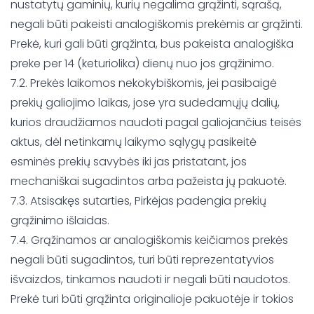
nustatytų gaminių, kurių negalima grąžinti, sąrašą,
negali būti pakeisti analogiškomis prekėmis ar grąžinti.
Prekė, kuri gali būti grąžinta, bus pakeista analogiška
preke per 14 (keturiolika) dienų nuo jos grąžinimo.
7.2. Prekės laikomos nekokybiškomis, jei pasibaigė
prekių galiojimo laikas, jose yra sudedamųjų dalių,
kurios draudžiamos naudoti pagal galiojančius teisės
aktus, dėl netinkamų laikymo sąlygų pasikeitė
esminės prekių savybės iki jas pristatant, jos
mechaniškai sugadintos arba pažeista jų pakuotė.
7.3. Atsisakęs sutarties, Pirkėjas padengia prekių
grąžinimo išlaidas.
7.4. Grąžinamos ar analogiškomis keičiamos prekės
negali būti sugadintos, turi būti reprezentatyvios
išvaizdos, tinkamos naudoti ir negali būti naudotos.
Prekė turi būti grąžinta originalioje pakuotėje ir tokios