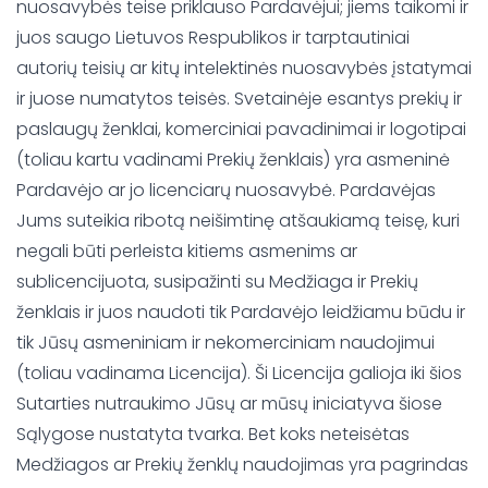
nuosavybės teise priklauso Pardavėjui; jiems taikomi ir
juos saugo Lietuvos Respublikos ir tarptautiniai
autorių teisių ar kitų intelektinės nuosavybės įstatymai
ir juose numatytos teisės. Svetainėje esantys prekių ir
paslaugų ženklai, komerciniai pavadinimai ir logotipai
(toliau kartu vadinami Prekių ženklais) yra asmeninė
Pardavėjo ar jo licenciarų nuosavybė. Pardavėjas
Jums suteikia ribotą neišimtinę atšaukiamą teisę, kuri
negali būti perleista kitiems asmenims ar
sublicencijuota, susipažinti su Medžiaga ir Prekių
ženklais ir juos naudoti tik Pardavėjo leidžiamu būdu ir
tik Jūsų asmeniniam ir nekomerciniam naudojimui
(toliau vadinama Licencija). Ši Licencija galioja iki šios
Sutarties nutraukimo Jūsų ar mūsų iniciatyva šiose
Sąlygose nustatyta tvarka. Bet koks neteisėtas
Medžiagos ar Prekių ženklų naudojimas yra pagrindas