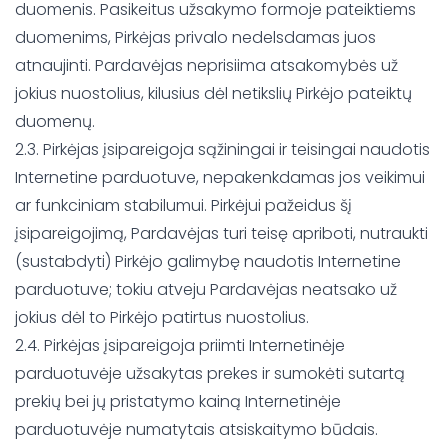
duomenis. Pasikeitus užsakymo formoje pateiktiems
duomenims, Pirkėjas privalo nedelsdamas juos
atnaujinti. Pardavėjas neprisiima atsakomybės už
jokius nuostolius, kilusius dėl netikslių Pirkėjo pateiktų
duomenų.
2.3. Pirkėjas įsipareigoja sąžiningai ir teisingai naudotis
Internetine parduotuve, nepakenkdamas jos veikimui
ar funkciniam stabilumui. Pirkėjui pažeidus šį
įsipareigojimą, Pardavėjas turi teisę apriboti, nutraukti
(sustabdyti) Pirkėjo galimybę naudotis Internetine
parduotuve; tokiu atveju Pardavėjas neatsako už
jokius dėl to Pirkėjo patirtus nuostolius.
2.4. Pirkėjas įsipareigoja priimti Internetinėje
parduotuvėje užsakytas prekes ir sumokėti sutartą
prekių bei jų pristatymo kainą Internetinėje
parduotuvėje numatytais atsiskaitymo būdais.