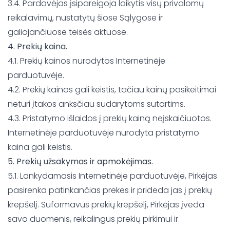
3.4. Pardavėjas įsipareigoja laikytis visų privalomų
reikalavimų, nustatytų šiose Sąlygose ir
galiojančiuose teisės aktuose.
4. Prekių kaina.
4.1. Prekių kainos nurodytos Internetinėje
parduotuvėje.
4.2. Prekių kainos gali keistis, tačiau kainų pasikeitimai
neturi įtakos anksčiau sudarytoms sutartims.
4.3. Pristatymo išlaidos į prekių kainą neįskaičiuotos.
Internetinėje parduotuvėje nurodyta pristatymo
kaina gali keistis.
5. Prekių užsakymas ir apmokėjimas.
5.1. Lankydamasis Internetinėje parduotuvėje, Pirkėjas
pasirenka patinkančias prekes ir prideda jas į prekių
krepšelį. Suformavus prekių krepšelį, Pirkėjas įveda
savo duomenis, reikalingus prekių pirkimui ir