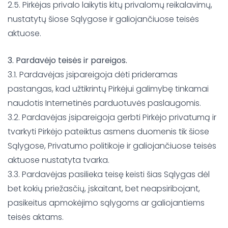
2.5. Pirkėjas privalo laikytis kitų privalomų reikalavimų,
nustatytų šiose Sąlygose ir galiojančiuose teisės
aktuose.
3. Pardavėjo teisės ir pareigos.
3.1. Pardavėjas įsipareigoja dėti prideramas
pastangas, kad užtikrintų Pirkėjui galimybę tinkamai
naudotis Internetinės parduotuvės paslaugomis.
3.2. Pardavėjas įsipareigoja gerbti Pirkėjo privatumą ir
tvarkyti Pirkėjo pateiktus asmens duomenis tik šiose
Sąlygose, Privatumo politikoje ir galiojančiuose teisės
aktuose nustatyta tvarka.
3.3. Pardavėjas pasilieka teisę keisti šias Sąlygas dėl
bet kokių priežasčių, įskaitant, bet neapsiribojant,
pasikeitus apmokėjimo sąlygoms ar galiojantiems
teisės aktams.