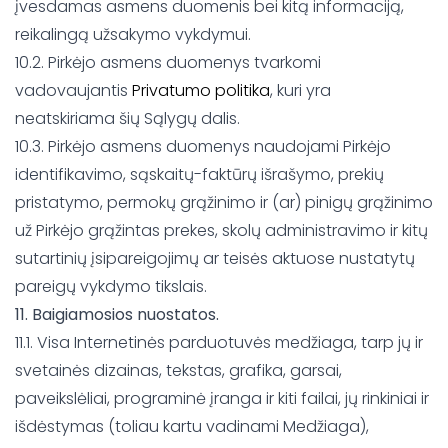
įvesdamas asmens duomenis bei kitą informaciją,
reikalingą užsakymo vykdymui.
10.2. Pirkėjo asmens duomenys tvarkomi
vadovaujantis
Privatumo politika
, kuri yra
neatskiriama šių Sąlygų dalis.
10.3. Pirkėjo asmens duomenys naudojami Pirkėjo
identifikavimo, sąskaitų-faktūrų išrašymo, prekių
pristatymo, permokų grąžinimo ir (ar) pinigų grąžinimo
už Pirkėjo grąžintas prekes, skolų administravimo ir kitų
sutartinių įsipareigojimų ar teisės aktuose nustatytų
pareigų vykdymo tikslais.
11. Baigiamosios nuostatos.
11.1. Visa Internetinės parduotuvės medžiaga, tarp jų ir
svetainės dizainas, tekstas, grafika, garsai,
paveikslėliai, programinė įranga ir kiti failai, jų rinkiniai ir
išdėstymas (toliau kartu vadinami Medžiaga),