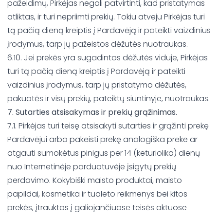
pažeidimų, Pirkėjas negali patvirtinti, kad pristatymas
atliktas, ir turi nepriimti prekių. Tokiu atveju Pirkėjas turi
tą pačią dieną kreiptis į Pardavėją ir pateikti vaizdinius
įrodymus, tarp jų pažeistos dėžutės nuotraukas.
6.10. Jei prekės yra sugadintos dėžutės viduje, Pirkėjas
turi tą pačią dieną kreiptis į Pardavėją ir pateikti
vaizdinius įrodymus, tarp jų pristatymo dėžutės,
pakuotės ir visų prekių, pateiktų siuntinyje, nuotraukas.
7. Sutarties atsisakymas ir prekių grąžinimas.
7.1. Pirkėjas turi teisę atsisakyti sutarties ir grąžinti prekę
Pardavėjui arba pakeisti prekę analogiška preke ar
atgauti sumokėtus pinigus per 14 (keturiolika) dienų
nuo Internetinėje parduotuvėje įsigytų prekių
perdavimo. Kokybiški maisto produktai, maisto
papildai, kosmetika ir tualeto reikmenys bei kitos
prekės, įtrauktos į galiojančiuose teisės aktuose